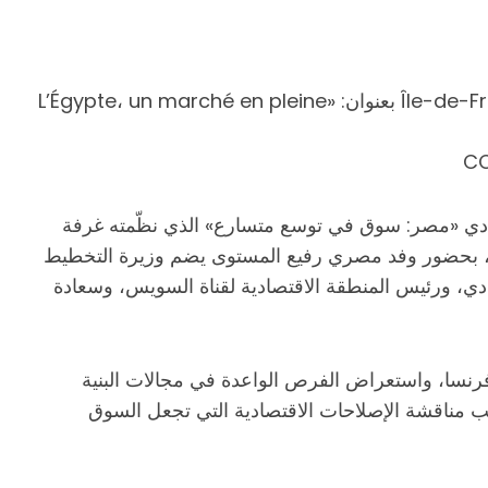
كان منتدى نظّمته غرفة التجارة والصناعة باريس – Île-de-France بعنوان: «L’Égypte، un marché en pleine
تدى الاقتصادي «مصر: سوق في توسع متسارع» الذي نظّمته غرفة
جارة والصناعة بباريس (CCI Paris Île-de-France)، بحضور وفد مصري رفيع المستوى يضم وزيرة التخطيط
ادي، ورئيس المنطقة الاقتصادية لقناة السويس، وسعادة
فرنسا، واستعراض الفرص الواعدة في مجالات البنية
انب مناقشة الإصلاحات الاقتصادية التي تجعل السوق