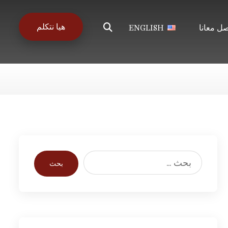
هيا نتكلم
صل معانا
ENGLISH
بحث