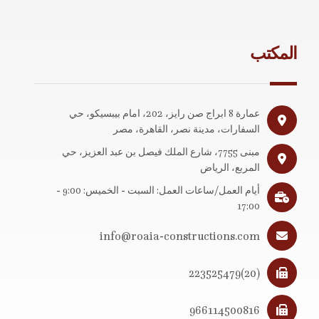
المكتب
عمارة 8 ابراج صن رايز، 202، امام بيبسيكو، حي
السفارات، مدينة نصر، القاهرة، مصر
مبنى 7755، شارع الملك فيصل بن عبد العزيز، حي
المربع، الرياض
أيام العمل/ساعات العمل: السبت - الخميس: 9:00 -
17:00
info@roaia-constructions.com
(20)223525479
966114500816