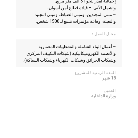
إجمالية تقدر بنحو 51 ألف متر مربع.
وتشمل الآتي: – قيادة قطاع أمن أسوان،
– مبنى المجندين، ومبنى الضباط، ومبنى التجنيد
والتعبئة، وقاعة مؤتمرات تتسع لـ 1500 شخص.
مجال العمل :
– أعمال البناء الشاملة والتشطيبات المعمارية
والأنظمة الكهروميكانيكية (شبكات التكييف المركزي
وشبكات الحرائق وشبكات الكهرباء وشبكات السباكة).
المدة الزمنية للمشروع
18 شهر
العميل:
وزارة الداخلية